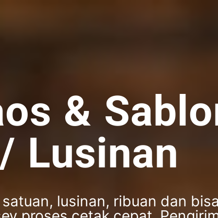
os & Sablo
/ Lusinan
satuan, lusinan, ribuan dan bis
sey proses cetak cepat. Pengiri