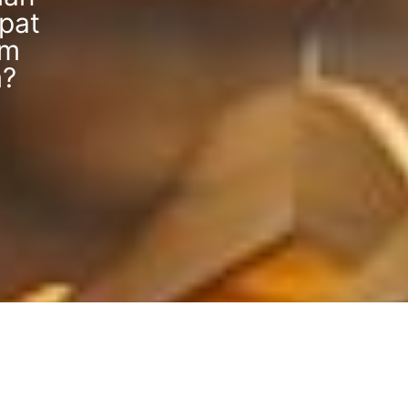
pat
im
m?