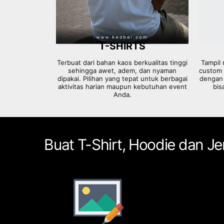
T-SHIRTS
Terbuat dari bahan kaos berkualitas tinggi
Tampil 
sehingga awet, adem, dan nyaman
custom 
dipakai. Pilihan yang tepat untuk berbagai
dengan 
aktivitas harian maupun kebutuhan event
bis
Anda.
Buat T-Shirt, Hoodie dan 