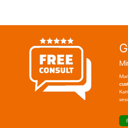
G
Mi
Man
cus
Kam
ses