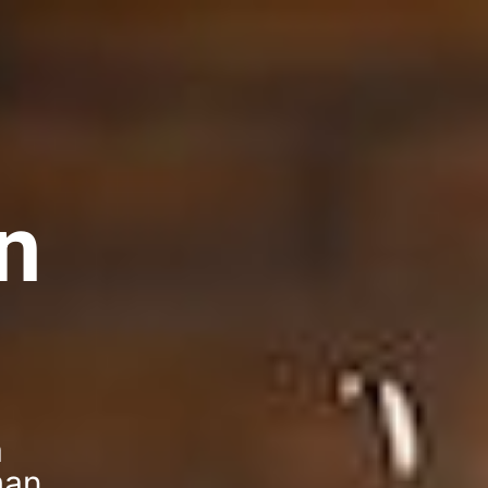
n
a
man