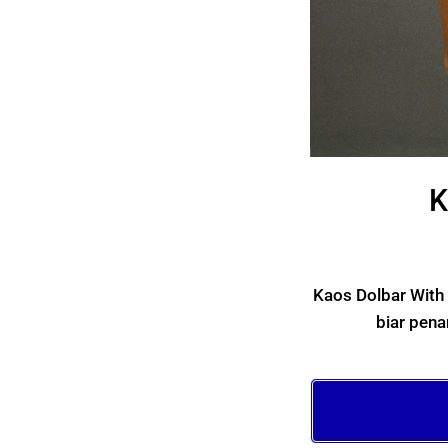
K
Kaos Dolbar With 
biar pen