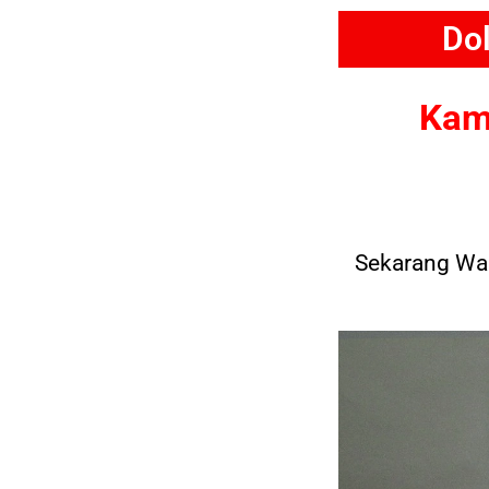
Do
Kamu
Sekarang Wak