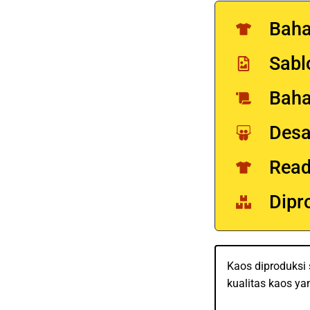
Baha
Sabl
Bah
Desa
Read
Dipr
Kaos diproduksi
kualitas kaos ya