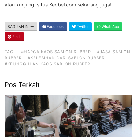
atau kunjungi situs Kedbel.com sekarang juga!
BAGIKAN INI
Facebook
Twitter
WhatsApp
Pin It
TAG:
#HARGA KAOS SABLON RUBBER
#JASA SABLON
RUBBER
#KELEBIHAN DARI SABLON RUBBER
#KEUNGGULAN KAOS SABLON RUBBER
Pos Terkait