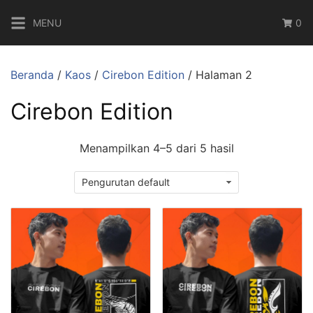
Langsung
MENU
0
ke
konten
Beranda
/
Kaos
/
Cirebon Edition
/ Halaman 2
Cirebon Edition
Menampilkan 4–5 dari 5 hasil