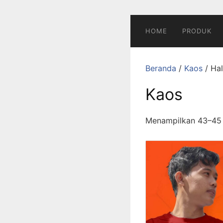
Langsung
ke
konten
HOME
PRODUK
Beranda
/
Kaos
/ Ha
Kaos
Menampilkan 43–45 d