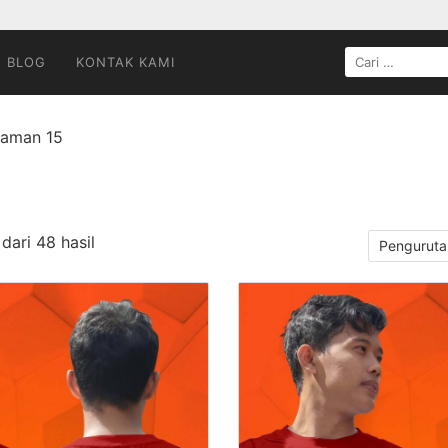
CARI
BLOG
KONTAK KAMI
UNTUK:
laman 15
ari 48 hasil