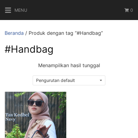
Langsung
MENU
0
ke
konten
Beranda
/ Produk dengan tag “#Handbag”
#Handbag
Menampilkan hasil tunggal