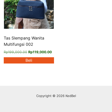
Tas Slempang Wanita
Multifungsi 002
Harga
Harga
Rp
199,000.00
Rp
119,000.00
aslinya
saat
Beli
adalah:
ini
Rp199,000.00.
adalah:
Produk
Rp119,000.00.
ini
memiliki
beberapa
varian.
Copyright © 2026 KedBel
Pilihan
ini