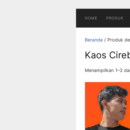
Langsung
ke
konten
HOME
PRODUK
Beranda
/ Produk de
Kaos Cire
Menampilkan 1–3 dari