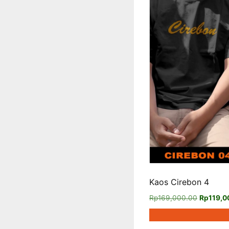
Kaos Cirebon 4
Harga
Rp
169,000.00
Rp
119,0
aslinya
adalah: