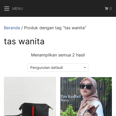
Langsung
MENU
0
ke
konten
Beranda
/ Produk dengan tag “tas wanita”
tas wanita
Menampilkan semua 2 hasil