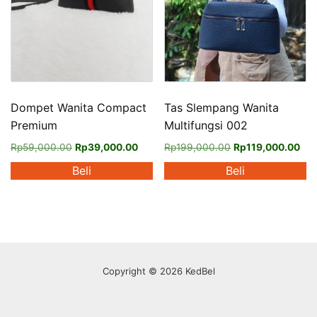
Tas Slempang Wanita
Dompet Wanita Compact
Multifungsi 002
Premium
Harga
Har
Harga
Harga
Rp
199,000.00
Rp
119,000.00
Rp
59,000.00
Rp
39,000.00
aslinya
saa
aslinya
saat
Beli
Beli
adalah:
ini
adalah:
ini
Rp199,000.00.
ada
Rp59,000.00.
adalah:
Produk
Rp1
Rp39,000.00.
ini
memiliki
beberapa
varian.
Copyright © 2026 KedBel
Pilihan
ini