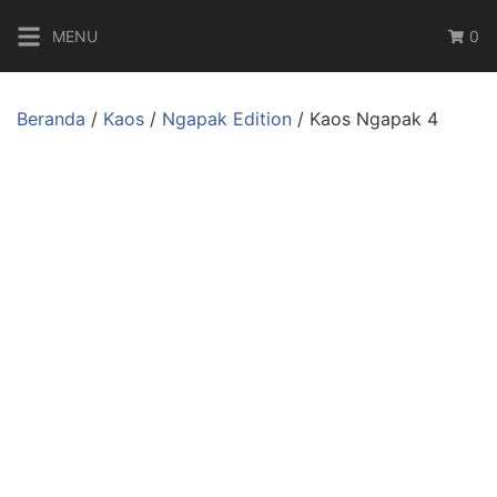
Langsung
MENU
0
ke
konten
Beranda
/
Kaos
/
Ngapak Edition
/ Kaos Ngapak 4