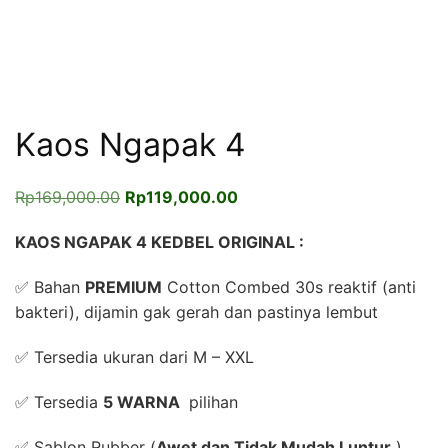
Kaos Ngapak 4
Harga
Harga
Rp
169,000.00
Rp
119,000.00
aslinya
saat
KAOS NGAPAK 4 KEDBEL ORIGINAL :
adalah:
ini
Rp169,000.00.
adalah:
✅ Bahan
PREMIUM
Cotton Combed 30s reaktif (anti
Rp119,000.00.
bakteri), dijamin gak gerah dan pastinya lembut
✅ Tersedia ukuran dari M – XXL
✅ Tersedia
5 WARNA
pilihan
✅ Sablon Rubber (
Awet dan Tidak Mudah Luntur
)