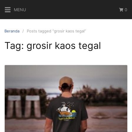
Langsung
MENU
0
ke
konten
Beranda
Posts tagged “grosir kaos tegal”
Tag:
grosir kaos tegal