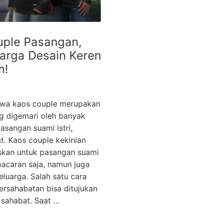
uple Pasangan,
uarga Desain Keren
m!
ahwa kaos couple merupakan
ng digemari oleh banyak
asangan suami istri,
t. Kaos couple kekinian
skan untuk pasangan suami
pacaran saja, namun juga
luarga. Salah satu cara
rsahabatan bisa ditujukan
sahabat. Saat …