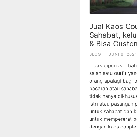
Jual Kaos Co
Sahabat, kel
& Bisa Custo
BLOG
·
JUNI 8, 2021
Tidak dipungkiri b
salah satu outfit ya
orang apalagi bagi p
pacaran atau sahaba
tidak hanya dikhusu
istri atau pasangan 
untuk sahabat dan ke
untuk mempererat pe
dengan kaos couple 