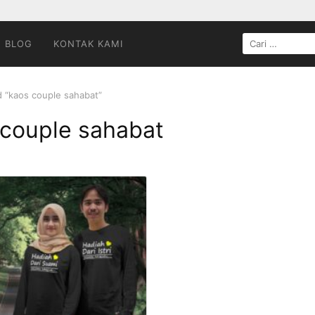
CARI
BLOG
KONTAK KAMI
UNTUK:
 “kaos couple sahabat”
 couple sahabat