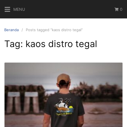
Langsung
MENU
0
ke
konten
Beranda
Posts tagged “kaos distro tegal”
Tag:
kaos distro tegal