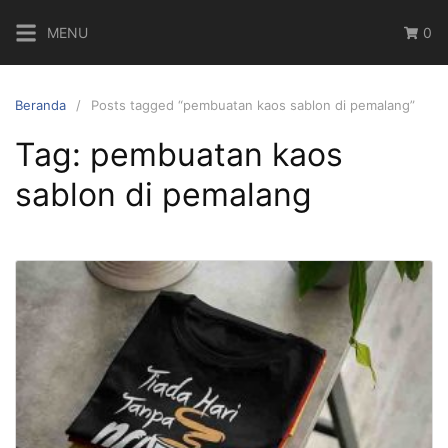
Langsung
MENU
0
ke
konten
Beranda
Posts tagged “pembuatan kaos sablon di pemalang”
Tag:
pembuatan kaos
sablon di pemalang