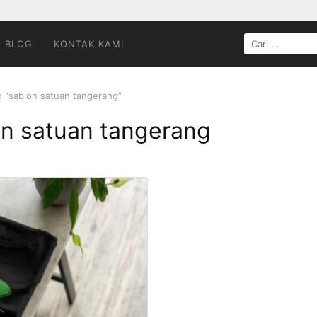
CARI
BLOG
KONTAK KAMI
UNTUK:
 “sablon satuan tangerang”
on satuan tangerang