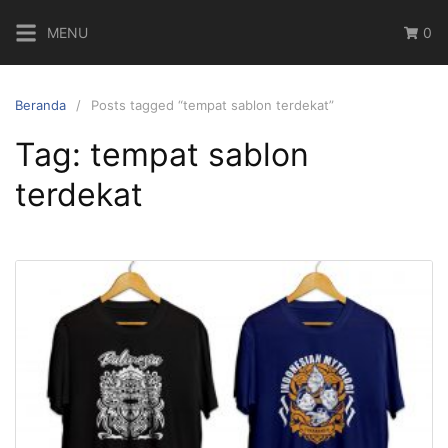
Langsung
MENU
0
ke
konten
Beranda
Posts tagged “tempat sablon terdekat”
Tag:
tempat sablon
terdekat