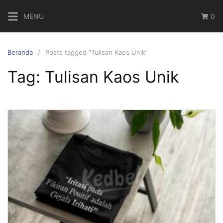
Langsung
MENU
0
ke
konten
Beranda
Posts tagged “Tulisan Kaos Unik”
Tag:
Tulisan Kaos Unik